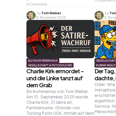
0
Comments
0
Comments
Posted
Poste
by
Tom Weber
by
Tom
18. November 2025
13. No
by
by
ALLTAG IM IRRENHAUS
GESELLSCHAF
GESELLSCHAFT & PSYCHOLOGIE
RUBRIK REALI
Charlie Kirk ermordet –
Der Tag,
und die Linke tanzt auf
dachte, i
dem Grab
Oder: Wie 
metaphysi
Ein Kommentar von Tom Weber
erschütter
Am 10. September 2025 wurde
eigentlich
Charlie Kirk, 31 Jahre alt,
Service. H
Familienvater, Gründer von
Menschlich
Turning Point USA, mitten auf dem