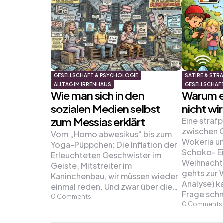
GESELLSCHAFT & PSYCHOLOGIE
SATIRE & STR
ALLTAG IM IRRENHAUS
GESELLSCHAF
Wie man sich in den
Warum e
sozialen Medien selbst
nicht wir
zum Messias erklärt
Eine straf
zwischen 
Vom „Homo abwesikus“ bis zum
Wokeria u
Yoga-Püppchen: Die Inflation der
Schoko- Ei
Erleuchteten Geschwister im
Weihnacht
Geiste, Mitstreiter im
gehts zur
Kaninchenbau, wir müssen wieder
Analyse) k
einmal reden. Und zwar über die…
Frage schn
0
Comments
0
Comments