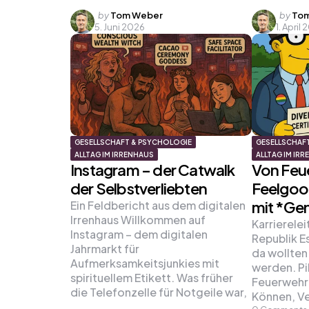
Posted
Poste
by
Tom Weber
by
Tom
5. Juni 2026
1. April
by
by
GESELLSCHAFT & PSYCHOLOGIE
GESELLSCHAF
ALLTAG IM IRRENHAUS
ALLTAG IM IR
Instagram – der Catwalk
Von Feu
der Selbstverliebten
Feelgoo
mit *Ge
Ein Feldbericht aus dem digitalen
Irrenhaus Willkommen auf
Karrierele
Instagram – dem digitalen
Republik Es
Jahrmarkt für
da wollten
Aufmerksamkeitsjunkies mit
werden. Pil
spirituellem Etikett. Was früher
Feuerwehrm
die Telefonzelle für Notgeile war,
Können, V
…