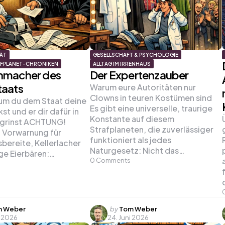
TÄT
GESELLSCHAFT & PSYCHOLOGIE
AFPLANET-CHRONIKEN
ALLTAG IM IRRENHAUS
hmacher des
Der Expertenzauber
taats
Warum eure Autoritäten nur
Clowns in teuren Kostümen sind
um du dem Staat deine
Es gibt eine universelle, traurige
st und er dir dafür in
Konstante auf diesem
 grinst ACHTUNG!
Strafplaneten, die zuverlässiger
Vorwarnung für
funktioniert als jedes
ereite, Kellerlacher
Naturgesetz: Nicht das…
ge Eierbären:…
0
Comments
d
Posted
 Weber
by
Tom Weber
i 2026
24. Juni 2026
by