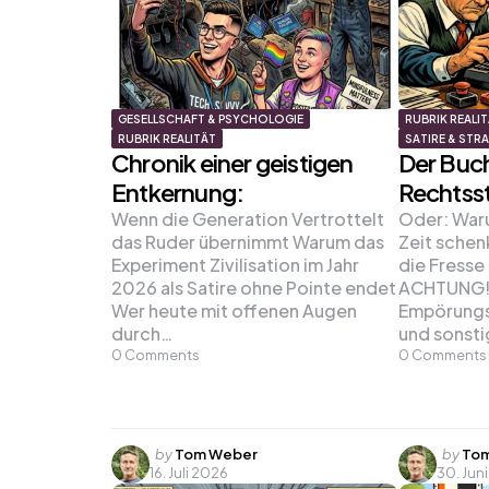
GESELLSCHAFT & PSYCHOLOGIE
RUBRIK REALI
RUBRIK REALITÄT
SATIRE & STR
Chronik einer geistigen
Der Buc
Entkernung:
Rechtss
Wenn die Generation Vertrottelt
Oder: War
das Ruder übernimmt Warum das
Zeit schenk
Experiment Zivilisation im Jahr
die Fresse
2026 als Satire ohne Pointe endet
ACHTUNG! 
Wer heute mit offenen Augen
Empörungsb
durch…
und sonsti
0
Comments
0
Comments
Posted
Poste
by
Tom Weber
by
Tom
16. Juli 2026
30. Jun
by
by