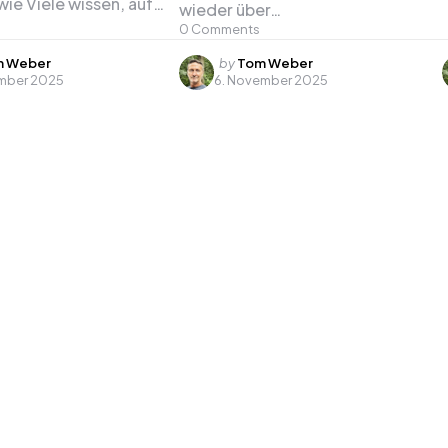
wie Viele wissen, auf…
wieder über…
0
Comments
d
Posted
 Weber
by
Tom Weber
ember 2025
6. November 2025
by