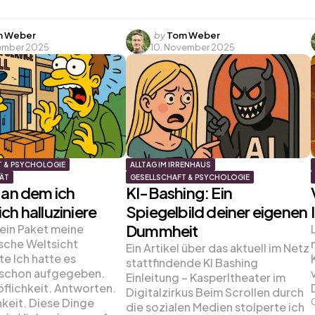
d
Posted
 Weber
by
Tom Weber
vember 2025
10. November 2025
by
T & PSYCHOLOGIE
ALLTAG IM IRRENHAUS
TÄT
GESELLSCHAFT & PSYCHOLOGIE
 an dem ich
KI-Bashing: Ein
ch halluziniere
Spiegelbild deiner eigenen
Dummheit
ein Paket meine
sche Weltsicht
Ein Artikel über das aktuell im Netz
te Ich hatte es
stattfindende KI Bashing
 schon aufgegeben.
Einleitung – Kasperltheater im
öflichkeit. Antworten.
Digitalzirkus Beim Scrollen durch
keit. Diese Dinge
die sozialen Medien stolperte ich