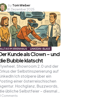
Posted
by
Tom Weber
18. Dezember 2025
by
ALLTAG IM IRRENHAUS
LINKEDIN-BLASE
Der Kunde als Clown – und
die Bubble klatscht
Flywheel, Showroom 2.0 und der
Zirkus der Selbstinszenierung auf
LinkedIn Ich stolpere über ein
Posting einer österreischischen
Agentur. Hochglanz, Buzzwords,
die übliche Selbstfeier – diesmal…
0
Comments