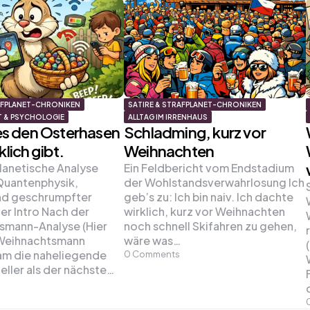
AFPLANET-CHRONIKEN
SATIRE & STRAFPLANET-CHRONIKEN
T & PSYCHOLOGIE
ALLTAG IM IRRENHAUS
s den Osterhasen
Schladming, kurz vor
klich gibt.
Weihnachten
planetische Analyse
Ein Feldbericht vom Endstadium
Quantenphysik,
der Wohlstandsverwahrlosung Ich
nd geschrumpfter
geb’s zu: Ich bin naiv. Ich dachte
er Intro Nach der
wirklich, kurz vor Weihnachten
smann-Analyse (Hier
noch schnell Skifahren zu gehen,
 Weihnachtsmann
wäre was…
am die naheliegende
0
Comments
eller als der nächste…