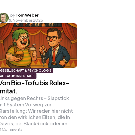
Posted
by
Tom Weber
8. November 2025
by
GESELLSCHAFT & PSYCHOLOGIE
ALLTAG IM IRRENHAUS
Von Bio-Tofu bis Rolex-
Imitat.
Links gegen Rechts – Slapstick
mit System Vorweg zur
Klarstellung: Wir reden hier nicht
von den wirklichen Eliten, die in
Davos, bei BlackRock oder im…
0
Comments