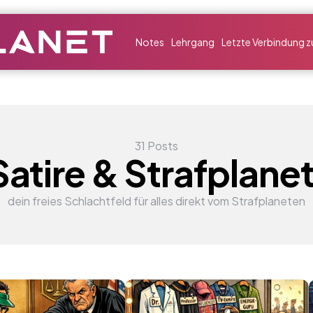
Notes
Lehrgang
Letzte Verbindung zu
31 Posts
Satire & Strafplan
dein freies Schlachtfeld für alles direkt vom Strafplaneten