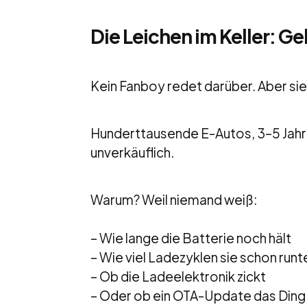
Die Leichen im Keller: 
Kein Fanboy redet darüber. Aber sie 
Hunderttausende E-Autos, 3–5 Jahre 
unverkäuflich.
Warum? Weil niemand weiß:
– Wie lange die Batterie noch hält
– Wie viel Ladezyklen sie schon runt
– Ob die Ladeelektronik zickt
– Oder ob ein OTA-Update das Ding