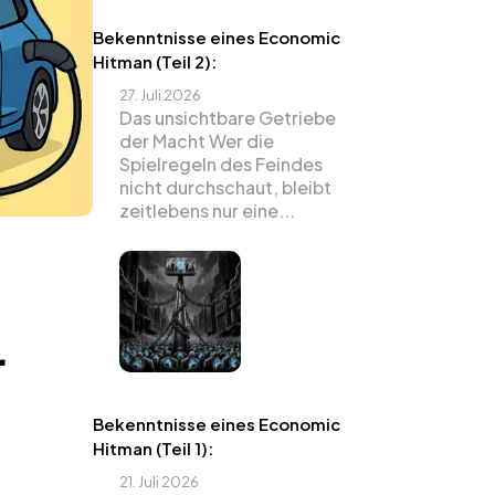
Bekenntnisse eines Economic
Hitman (Teil 2):
27. Juli 2026
Das unsichtbare Getriebe
der Macht Wer die
Spielregeln des Feindes
nicht durchschaut, bleibt
zeitlebens nur eine...
r
Bekenntnisse eines Economic
Hitman (Teil 1):
21. Juli 2026