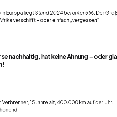
s
in Europa liegt
Stand 2024 bei unter 5 %
. Der Groß
Afrika verschifft – oder einfach
„vergessen“
.
r se nachhaltig, hat keine Ahnung – oder gl
n!
r Verbrenner, 15 Jahre alt, 400.000 km auf der Uhr.
chonend.