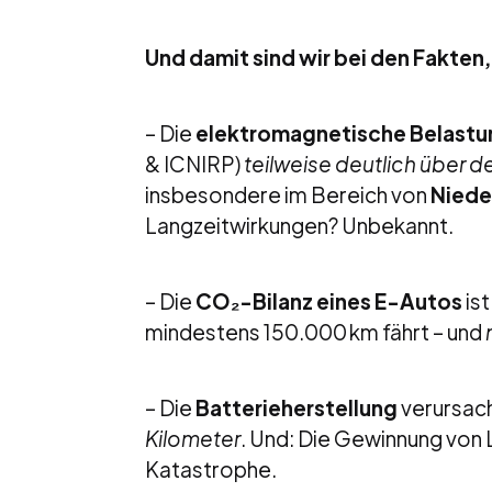
Und damit sind wir bei den Fakten,
– Die
elektromagnetische Belastu
& ICNIRP)
teilweise deutlich über 
insbesondere im Bereich von
Niede
Langzeitwirkungen? Unbekannt.
– Die
CO₂-Bilanz eines E-Autos
ist
mindestens 150.000 km fährt – und
– Die
Batterieherstellung
verursac
Kilometer
. Und: Die Gewinnung von L
Katastrophe.