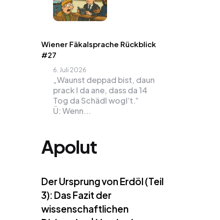
Wiener Fäkalsprache Rückblick
#27
6. Juli 2026
„Waunst deppad bist, daun
prack I da ane, dass da 14
Tog da Schädl wogl‘t.“
Ü: Wenn...
Apolut
Der Ursprung von Erdöl (Teil
3): Das Fazit der
wissenschaftlichen