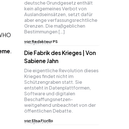
deutsche Grundgesetz enthält
kein allgemeines Verbot von
Auslandseinsätzen, setzt dafür
aber enge verfassungsrechtliche
Grenzen. Die maßgeblichen
Bestimmungen […]
. WHO
von Redakteur PS
6. August 2026
teme
.
Die Fabrik des Krieges | Von
Sabiene Jahn
Die eigentliche Revolution dieses
Krieges findet nicht im
Schützengraben statt. Sie
entsteht in Datenplattformen,
Software und digitalen
Beschaffungsnetzen-
weitgehend unbeachtet von der
öffentlichen Debatte.
von Elisa Fiorillo
6. August 2026