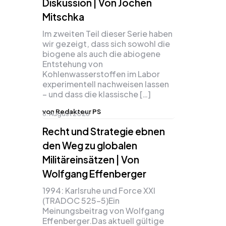
Diskussion | Von Jochen
Mitschka
Im zweiten Teil dieser Serie haben
wir gezeigt, dass sich sowohl die
biogene als auch die abiogene
Entstehung von
Kohlenwasserstoffen im Labor
experimentell nachweisen lassen
– und dass die klassische […]
von Redakteur PS
6. August 2026
Recht und Strategie ebnen
den Weg zu globalen
Militäreinsätzen | Von
Wolfgang Effenberger
1994: Karlsruhe und Force XXI
(TRADOC 525-5)Ein
Meinungsbeitrag von Wolfgang
Effenberger.Das aktuell gültige