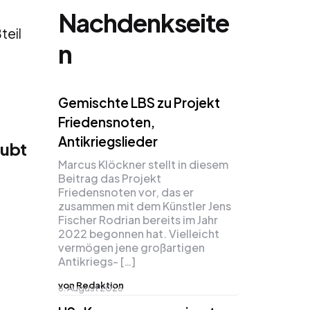
Nachdenkseite
teil
n
Gemischte LBS zu Projekt
Friedensnoten,
Antikriegslieder
aubt
Marcus Klöckner stellt in diesem
Beitrag das Projekt
Friedensnoten vor, das er
zusammen mit dem Künstler Jens
Fischer Rodrian bereits im Jahr
2022 begonnen hat. Vielleicht
vermögen jene großartigen
Antikriegs- […]
von Redaktion
6. August 2026