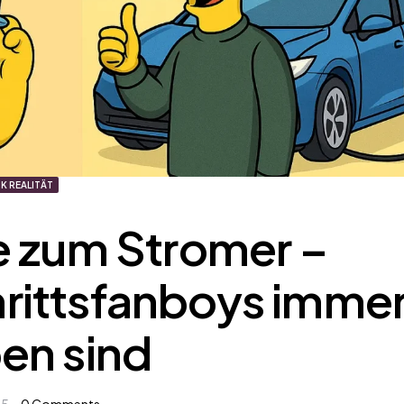
K REALITÄT
e zum Stromer –
rittsfanboys imme
en sind
25
0
Comments