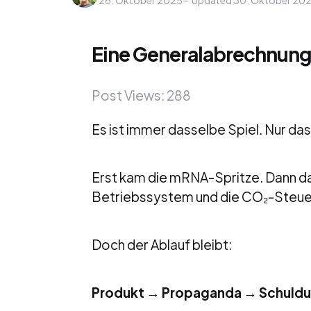
Eine Generalabrechnung 
Post Views:
288
Es ist immer dasselbe Spiel. Nur da
Erst kam die mRNA-Spritze. Dann d
Betriebssystem und die CO₂-Steue
Doch der Ablauf bleibt:
Produkt → Propaganda → Schuld