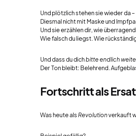
Und plötzlich stehen sie wieder da –
Diesmal nicht mit Maske und Impfpa
Und sie erzählen dir, wie überragend 
Wie falsch du liegst. Wie rückständig
Und dass du dich
bitte endlich weit
Der Ton bleibt: Belehrend. Aufgebla
Fortschritt als Ersa
Was heute als
Revolution
verkauft wi
Beispiel gefällig?