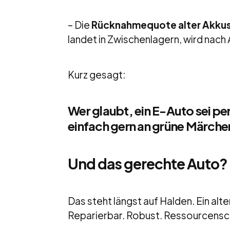
– Die
Rücknahmequote alter Akku
landet in Zwischenlagern, wird nach 
Kurz gesagt:
Wer glaubt, ein E-Auto sei pe
einfach gern an grüne Märche
Und das gerechte Auto?
Das steht längst auf Halden. Ein alte
Reparierbar. Robust. Ressourcens