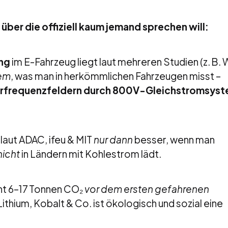
 über die offiziell kaum jemand sprechen will:
ng
im E-Fahrzeug liegt laut mehreren Studien (z. B
dem
, was man in herkömmlichen Fahrzeugen misst –
rfrequenzfeldern durch 800V-Gleichstromsys
 laut ADAC, ifeu & MIT
nur dann
besser, wenn man
nicht
in Ländern mit Kohlestrom lädt.
ht 6–17 Tonnen CO₂
vor dem ersten gefahrenen
ithium, Kobalt & Co. ist ökologisch und sozial eine