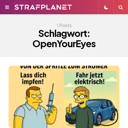
Menu
S
1 Posts
Schlagwort:
OpenYourEyes