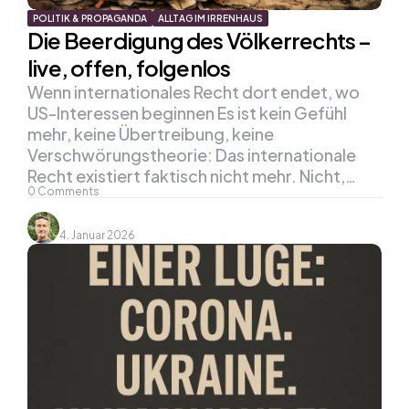
POLITIK & PROPAGANDA
ALLTAG IM IRRENHAUS
Die Beerdigung des Völkerrechts –
live, offen, folgenlos
Wenn internationales Recht dort endet, wo
US-Interessen beginnen Es ist kein Gefühl
mehr, keine Übertreibung, keine
Verschwörungstheorie: Das internationale
Recht existiert faktisch nicht mehr. Nicht,…
0
Comments
4. Januar 2026