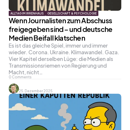
ALLTAG IM IRRENHAUS
GESELLSCHAFT & PSYCHOLOGIE
Wenn Journalisten zum Abschuss
freigegeben sind – und deutsche
Medien Beifall klatschen
Es ist das gleiche Spiel, immer und immer
wieder. Corona. Ukraine. Klimawandel. Gaza.
Vier Kapitel derselben Lüge: die Medien als
Transmissionsriemen von Regierung und
Macht, nicht…
0
Comments
25. Dezember 2025