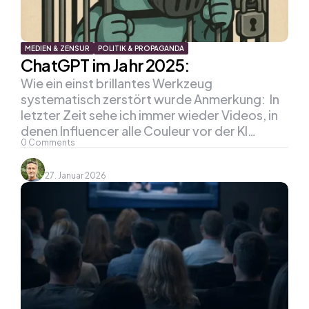
MEDIEN & ZENSUR
POLITIK & PROPAGANDA
ChatGPT im Jahr 2025:
Wie ein einst brillantes Werkzeug
systematisch zerstört wurde Anmerkung: In
letzter Zeit sehe ich immer wieder Videos, in
denen Influencer alle Couleur vor der KI…
0
Comments
27. Januar 2026