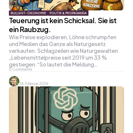
BULLSHIT-ÖKONOMIE
POLITIK & PROPAGANDA
Teuerung ist kein Schicksal. Sie ist
ein Raubzug.
Wie Preise explodieren, Löhne schrumpfen
und Medien das Ganze als Naturgesetz
verkaufen. Schlagzeilen wie Naturgewalten
„Lebensmittelpreise seit 2019 um 33 %
gestiegen.“So lautet die Meldung…
0
Comments
26. Februar 2026