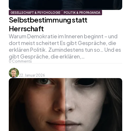
GESELLSCHAFT & PSYCHOLOGIE
POLITIK & PROPAGANDA
Selbstbestimmung statt
Herrschaft
Warum Demokratie im Inneren beginnt – und
dort meist scheitert Es gibt Gespräche, die
erklären Politik. Zumindestens tun so… Und es
gibt Gespräche, die erklären,…
0
Comments
22. Januar 2026