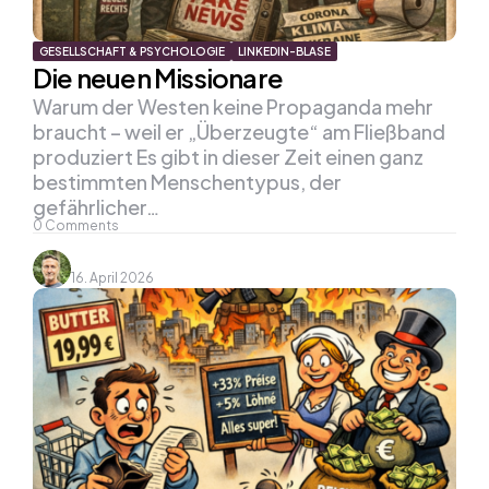
GESELLSCHAFT & PSYCHOLOGIE
LINKEDIN-BLASE
Die neuen Missionare
Warum der Westen keine Propaganda mehr
braucht – weil er „Überzeugte“ am Fließband
produziert Es gibt in dieser Zeit einen ganz
bestimmten Menschentypus, der
gefährlicher…
0
Comments
16. April 2026