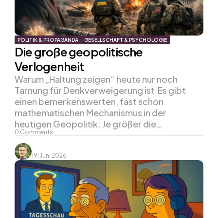
POLITIK & PROPAGANDA
GESELLSCHAFT & PSYCHOLOGIE
Die große geopolitische
Verlogenheit
Warum „Haltung zeigen“ heute nur noch
Tarnung für Denkverweigerung ist Es gibt
einen bemerkenswerten, fast schon
mathematischen Mechanismus in der
heutigen Geopolitik: Je größer die…
0
Comments
19. Juni 2026