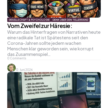
GESELLSCHAFT & PSYCHOLOGIE
DENK ÜBER DEN TELLERRAND
Vom Zweifel zur Häresie:
Warum das Hinterfragen von Narrativen heute
eine radikale Tat ist Spätestens seit den
Corona-Jahren sollte jedem wachen
Menschen klar geworden sein, wie korrupt
das Zusammenspiel…
0
Comments
12. Juni 2026