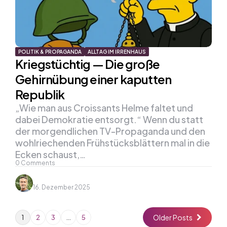
POLITIK & PROPAGANDA
ALLTAG IM IRRENHAUS
Kriegs­tüchtig — Die große
Gehirnübung einer kaputten
Republik
„Wie man aus Croissants Helme faltet und
dabei Demokratie entsorgt.“ Wenn du statt
der morgendlichen TV-Propaganda und den
wohlriechenden Frühstücksblättern mal in die
Ecken schaust,…
0
Comments
16. Dezember 2025
Older Posts
1
2
3
…
5