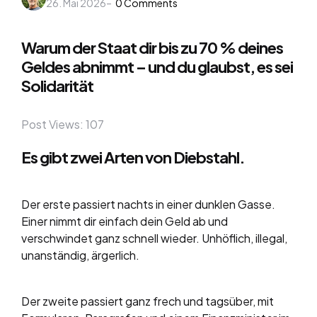
26. Mai 2026
by
0
Comments
Warum der Staat dir bis zu 70 % deines
Geldes abnimmt – und du glaubst, es sei
Solidarität
Post Views:
107
Es gibt zwei Arten von Diebstahl.
Der erste passiert nachts in einer dunklen Gasse.
Einer nimmt dir einfach dein Geld ab und
verschwindet ganz schnell wieder. Unhöflich, illegal,
unanständig, ärgerlich.
Der zweite passiert ganz frech und tagsüber, mit