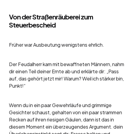
Von der Straßenräuberei zum
Steuerbescheid
Früher war Ausbeutung wenigstens ehrlich.
Der Feudalherr kam mit bewaffneten Männern, nahm
dir einen Teil deiner Ernte ab und erklärte dir: „Pass
auf, das gehört jetzt mir! Warum? Weil ich stärker bin,
Punkt!“
Wenn du in ein paar Gewehrläufe und grimmige
Gesichter schaust, gehalten von ein paar strammen
Recken auf ihren riesigen Gäulen, dann ist das in
diesem Moment ein überzeugendes Argument. dein
Überlebensinstinkt sagt dir: Fresse halten und