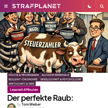
Menu
S
POLITIK & PROPAGANDA
ALLTAG IM IRRENHAUS
BULLSHIT-ÖKONOMIE
GESELLSCHAFT & PSYCHOLOGIE
WIRTSCHAFT & GIER
Der perfekte Raub:
Posted
by
Tom Weber