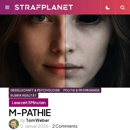
Menu
S
GESELLSCHAFT & PSYCHOLOGIE
POLITIK & PROPAGANDA
RUBRIK REALITÄT
M-PATHIE
Posted
by
Tom Weber
12. Januar 2026
by
2
Comments