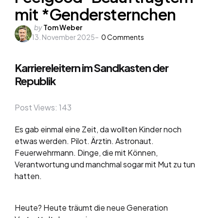
mit *Gendersternchen
Posted
by
Tom Weber
13. November 2025
by
0
Comments
Karriereleitern im Sandkasten der
Republik
Post Views:
143
Es gab einmal eine Zeit, da wollten Kinder noch
etwas werden. Pilot. Ärztin. Astronaut.
Feuerwehrmann. Dinge, die mit Können,
Verantwortung und manchmal sogar mit Mut zu tun
hatten.
Heute? Heute träumt die neue Generation