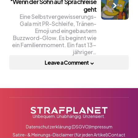
"Wenn der Sohn auf Sprachreise
geht
Eine Selbstvergewisserungs-
Gala mit PR-Schleife, Tränen-
Emoji und eingebautem
Buzzword-Glow. Es beginnt wie
ein Familienmoment. Ein fast 13-
jähriger…
Leave a Comment
Unbequem. Unabhängig. Unzensiert.
Datenschutzerklärung (DSGVO)
Impressum
Satire- & Meinungs-Disclaimer (für jeden Artikel)
Contact