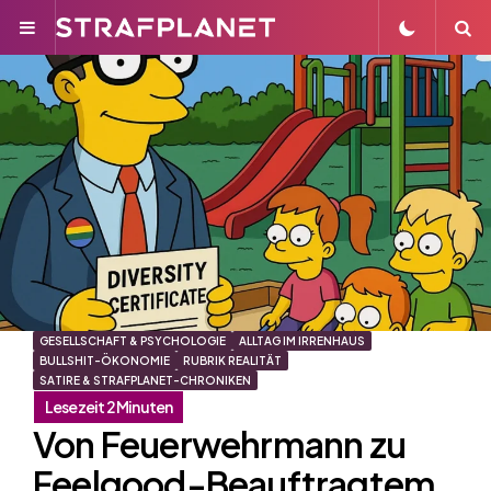
Menu
S
GESELLSCHAFT & PSYCHOLOGIE
ALLTAG IM IRRENHAUS
BULLSHIT-ÖKONOMIE
RUBRIK REALITÄT
SATIRE & STRAFPLANET-CHRONIKEN
Von Feuerwehrmann zu
Feelgood-Beauftragtem