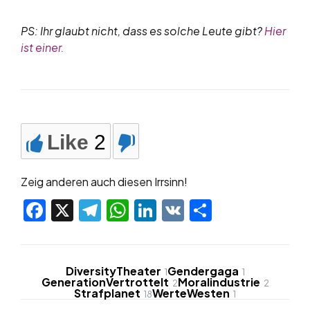
PS: Ihr glaubt nicht, dass es solche Leute gibt?
Hier
ist einer.
Like
2
Zeig anderen auch diesen Irrsinn!
Facebook
X
Telegram
WhatsApp
LinkedIn
VK
Teilen
DiversityTheater
Gendergaga
1
1
GenerationVertrottelt
Moralindustrie
2
2
Strafplanet
WerteWesten
18
1