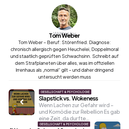
Written by
Tom Weber
Tom Weber – Beruf: Störenfried. Diagnose:
chronisch allergisch gegen Heuchelei, Doppelmoral
und staatlich geprüften Schwachsinn. Schreibt auf
dem Strafplaneten über alles, was im offiziellen
Irrenhaus als „normal“ gilt – und daher dringend
untersucht werden muss
Post
GESELLSCHAFT & PSYCHOLOGIE
Slapstick vs. Wokeness
navigation
Wenn Lachen zur Gefahr wird –
und Komödie zur Rebellion Es gab
eine Zeit, da durfte…
GESELLSCHAFT & PSYCHOLOGIE