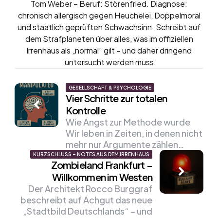
Tom Weber – Beruf: Störenfried. Diagnose:
chronisch allergisch gegen Heuchelei, Doppelmoral
und staatlich geprüften Schwachsinn. Schreibt auf
dem Strafplaneten über alles, was im offiziellen
Irrenhaus als „normal“ gilt – und daher dringend
untersucht werden muss
Post
GESELLSCHAFT & PSYCHOLOGIE
Vier Schritte zur totalen
navigation
Kontrolle
Wie Angst zur Methode wurde
Wir leben in Zeiten, in denen nicht
mehr nur Argumente zählen…
KURZSCHLUSS – NOTES AUS DEM IRRENHAUS
Zombieland Frankfurt –
Willkommen im Westen
Der Architekt Rocco Burggraf
beschreibt auf Achgut das neue
„Stadtbild Deutschlands“ – und