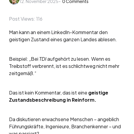
12. November 2025
by
0
Comments
Post Views:
116
Man kann an einem LinkedIn-Kommentar den
geistigen Zustand eines ganzen Landes ablesen.
Beispiel: „Bei
TDI
aufgehört zu lesen. Wenn es
Treibstoff verbrennt, ist es schlichtweg nicht mehr
zeitgemäß.“
Das ist kein Kommentar, das ist eine
geistige
Zustandsbeschreibung in Reinform.
Da diskutieren erwachsene Menschen – angeblich
Führungskräfte, Ingenieure, Branchenkenner – und
was passiert?