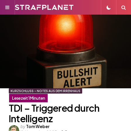
Menu
S
KURZSCHLUSS – NOTES AUS DEM IRRENHAUS
TDI – Triggered durch
Intelligenz
Posted
by
Tom Weber