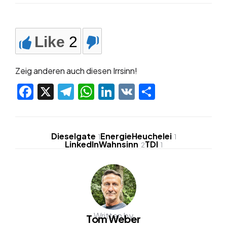
Like
2
Zeig anderen auch diesen Irrsinn!
Facebook
X
Telegram
WhatsApp
LinkedIn
VK
Teilen
Dieselgate
EnergieHeuchelei
1
1
LinkedInWahnsinn
TDI
2
1
Written by
Tom Weber