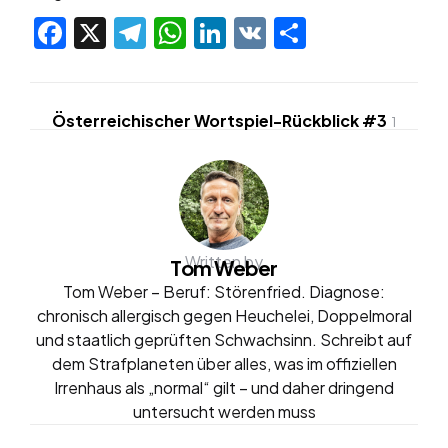
Facebook
X
Telegram
WhatsApp
LinkedIn
VK
Teilen
Österreichischer Wortspiel-Rückblick #3
1
Written by
Tom Weber
Tom Weber – Beruf: Störenfried. Diagnose:
chronisch allergisch gegen Heuchelei, Doppelmoral
und staatlich geprüften Schwachsinn. Schreibt auf
dem Strafplaneten über alles, was im offiziellen
Irrenhaus als „normal“ gilt – und daher dringend
untersucht werden muss