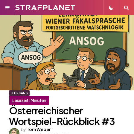
Menu
S
LEHRGANG
Österreichischer
Wortspiel-Rückblick #3
Posted
by
Tom Weber