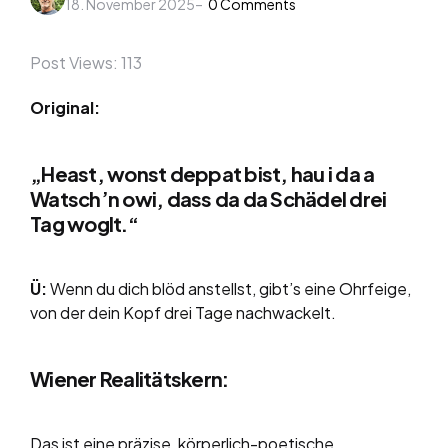
18. November 2025
by
0
Comments
Post Views:
113
Original:
„Heast, wonst deppat bist, hau i da a
Watsch’n owi, dass da da Schädel drei
Tag woglt.“
Ü:
Wenn du dich blöd anstellst, gibt’s eine Ohrfeige,
von der dein Kopf drei Tage nachwackelt.
Wiener Realitätskern:
Das ist eine präzise, körperlich-poetische