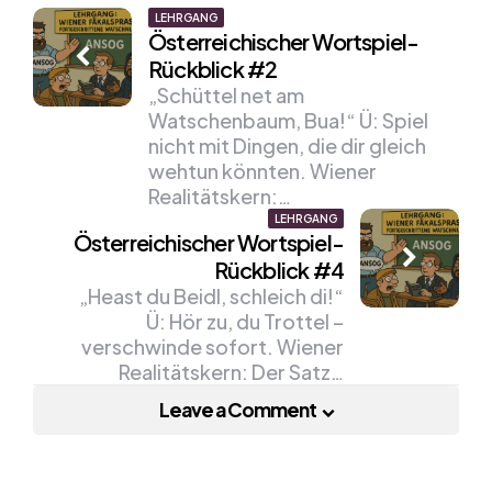
Post
LEHRGANG
Österreichischer Wortspiel-
navigation
Rückblick #2
„Schüttel net am
Watschenbaum, Bua!“ Ü: Spiel
nicht mit Dingen, die dir gleich
wehtun könnten. Wiener
Realitätskern:…
LEHRGANG
Österreichischer Wortspiel-
Rückblick #4
„Heast du Beidl, schleich di!“
Ü: Hör zu, du Trottel –
verschwinde sofort. Wiener
Realitätskern: Der Satz…
Leave a Comment