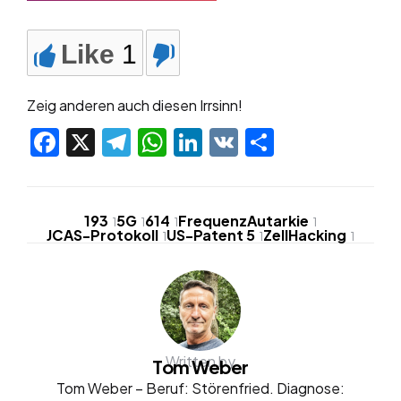
Like
1
Zeig anderen auch diesen Irrsinn!
Facebook
X
Telegram
WhatsApp
LinkedIn
VK
Teilen
193
5G
614
FrequenzAutarkie
1
1
1
1
JCAS-Protokoll
US-Patent 5
ZellHacking
1
1
1
Written by
Tom Weber
Tom Weber – Beruf: Störenfried. Diagnose: