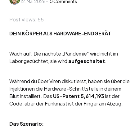
12. Mai 2026
by
0
Comments
Post Views:
55
DEIN KÖRPER ALS HARDWARE-ENDGERÄT
Wach auf: Die nächste „Pandemie“ wird nicht im
Labor gezüchtet, sie wird
aufgeschaltet
.
Während du über Viren diskutierst, haben sie über die
Injektionen die Hardware-Schnittstelle in deinem
Blut installiert. Das
US-Patent 5,614,193
ist der
Code, aber der Funkmast ist der Finger am Abzug.
Das Szenario: