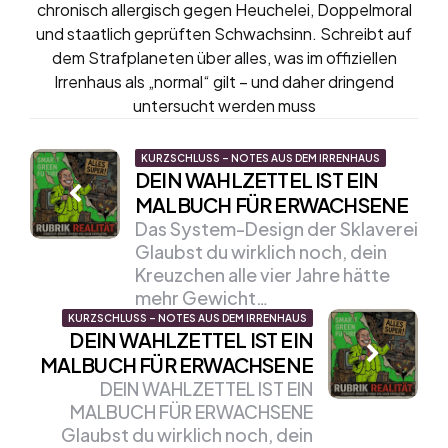
chronisch allergisch gegen Heuchelei, Doppelmoral
und staatlich geprüften Schwachsinn. Schreibt auf
dem Strafplaneten über alles, was im offiziellen
Irrenhaus als „normal“ gilt – und daher dringend
untersucht werden muss
Post
KURZSCHLUSS – NOTES AUS DEM IRRENHAUS
DEIN WAHLZETTEL IST EIN
navigation
MALBUCH FÜR ERWACHSENE
Das System-Design der Sklaverei
Glaubst du wirklich noch, dein
Kreuzchen alle vier Jahre hätte
mehr Gewicht…
KURZSCHLUSS – NOTES AUS DEM IRRENHAUS
DEIN WAHLZETTEL IST EIN
MALBUCH FÜR ERWACHSENE
DEIN WAHLZETTEL IST EIN
MALBUCH FÜR ERWACHSENE
Glaubst du wirklich noch, dein