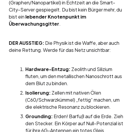
(Graphen/Nanopartikel) in Echtzeit an die Smart-
City-Server gespiegelt. Du bist kein Bürger mehr, du
bist ein
lebender Knotenpunkt im
Überwachungsgitter
.
DER AUSSTIEG:
Die Physik ist die Waffe, aber auch
deine Rettung. Werde für das Netz unsichtbar:
Hardware-Entzug:
Zeolith und Silizium
fluten, um den metallischen Nanoschrott aus
dem Blut zu binden.
Isolierung:
Zellen mit nativen Ölen
(C60/Schwarzkümmel) „fettig“ machen, um
die elektrische Resonanz zu blockieren.
Grounding:
Erden! Barfuß auf die Erde. Zieh
den Stecker. Ein Körper auf Null-Potenzial ist
für ihre 6G-Antennen ein totes Gleis.