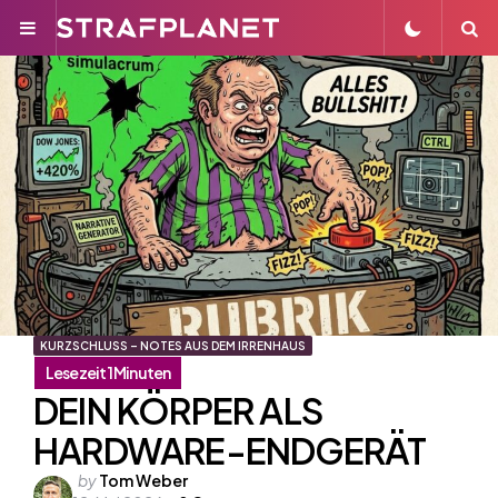
Menu
S
KURZSCHLUSS – NOTES AUS DEM IRRENHAUS
DEIN KÖRPER ALS
HARDWARE-ENDGERÄT
Posted
by
Tom Weber