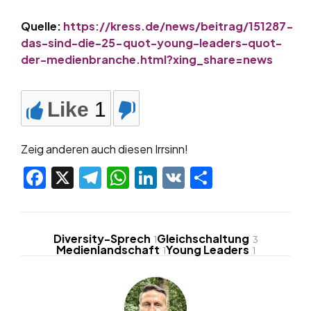
Quelle:
https://kress.de/news/beitrag/151287-
das-sind-die-25-quot-young-leaders-quot-
der-medienbranche.html?xing_share=news
Like
1
Zeig anderen auch diesen Irrsinn!
Facebook
X
Telegram
WhatsApp
LinkedIn
VK
Teilen
Diversity-Sprech
Gleichschaltung
1
3
Medienlandschaft
Young Leaders
1
1