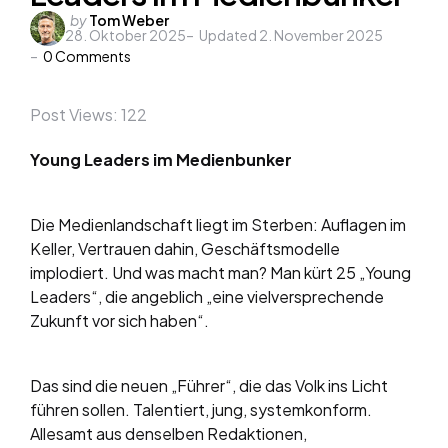
Posted
by
Tom Weber
28. Oktober 2025
Updated
2. November 2025
by
0
Comments
Post Views:
122
Young Leaders im Medienbunker
Die Medienlandschaft liegt im Sterben: Auflagen im
Keller, Vertrauen dahin, Geschäftsmodelle
implodiert. Und was macht man? Man kürt 25 „Young
Leaders“, die angeblich „eine vielversprechende
Zukunft vor sich haben“.
Das sind die neuen „Führer“, die das Volk ins Licht
führen sollen. Talentiert, jung, systemkonform.
Allesamt aus denselben Redaktionen,