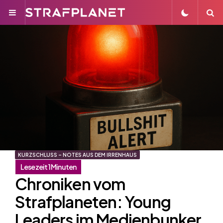
Menu
S
KURZSCHLUSS – NOTES AUS DEM IRRENHAUS
Chroniken vom
Strafplaneten: Young
Leaders im Medienbunker