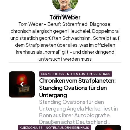
Written by
Tom Weber
Tom Weber – Beruf: Störenfried. Diagnose:
chronisch allergisch gegen Heuchelei, Doppelmoral
und staatlich geprüften Schwachsinn. Schreibt auf
dem Strafplaneten über alles, was im offiziellen
Irrenhaus als „normal“ gilt – und daher dringend
untersucht werden muss
Post
KURZSCHLUSS – NOTES AUS DEM IRRENHAUS
Chroniken vom Strafplaneten:
navigation
Standing Ovations für den
Untergang
Standing Ovations für den
Untergang Angela Merkel liest in
Bonn aus ihrer Autobiografie.
Draußen ächzt Deutschland…
KURZSCHLUSS – NOTES AUS DEM IRRENHAUS