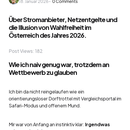
18. Januar 2026
by
0
Comments
Über Stromanbieter, Netzentgelte und
die Illusion von Wahlfreiheit im
Österreich des Jahres 2026.
Post Views:
182
Wie ich naiv genug war, trotzdem an
Wettbewerb zu glauben
Ich bin da nicht reingelaufen wie ein
orientierungsloser Dorftrottel mit Vergleichsportal im
Safari-Modus und offenem Mund.
Mir war von Anfang an instinktiv klar:
Irgendwas