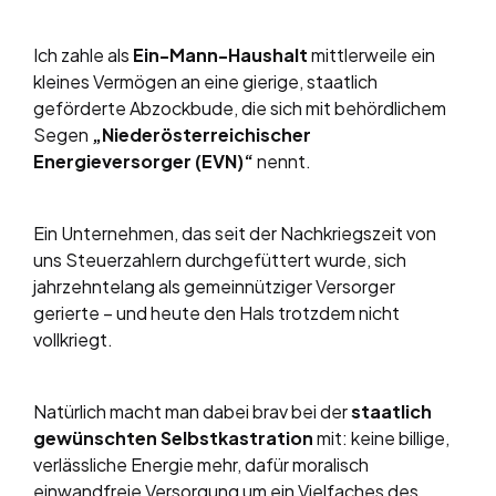
Ich zahle als
Ein-Mann-Haushalt
mittlerweile ein
kleines Vermögen an eine gierige, staatlich
geförderte Abzockbude, die sich mit behördlichem
Segen
„Niederösterreichischer
Energieversorger (EVN)“
nennt.
Ein Unternehmen, das seit der Nachkriegszeit von
uns Steuerzahlern durchgefüttert wurde, sich
jahrzehntelang als gemeinnütziger Versorger
gerierte – und heute den Hals trotzdem nicht
vollkriegt.
Natürlich macht man dabei brav bei der
staatlich
gewünschten Selbstkastration
mit: keine billige,
verlässliche Energie mehr, dafür moralisch
einwandfreie Versorgung um ein Vielfaches des