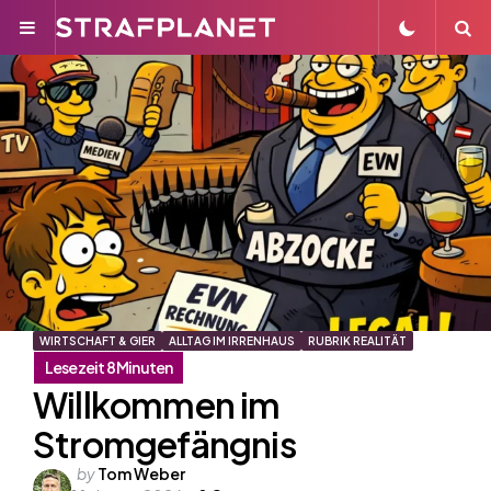
Menu
S
WIRTSCHAFT & GIER
ALLTAG IM IRRENHAUS
RUBRIK REALITÄT
Willkommen im
Stromgefängnis
Posted
by
Tom Weber