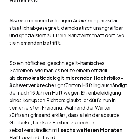
Von der EVN.
Also von meinem bisherigen Anbieter – parasitär,
staatlich abgesegnet, demokratisch unangreifbar
und spezialisiert auf freie Marktwirtschaft dort, wo
sie niemanden betrifft.
So ein höfliches, geschniegelt-hämisches
Schreiben, wie man es heute einem offiziell
als
demokratiedelegitimierenden Hochrisiko-
Schwerverbrecher
geführten Häftling aushändigt,
der nach 15 Jahren Haft wegen Ehrenbeleidigung
eines korrupten Richters glaubt, er dürfe nun in
seinen ersten Freigang. Während der Wärter
süffisant grinsend erklärt, dass allein der absurde
Gedanke, hier kurz Freiheit zu riechen,
selbstverständlich mit
sechs weiteren Monaten
Haft
geahndet wird…