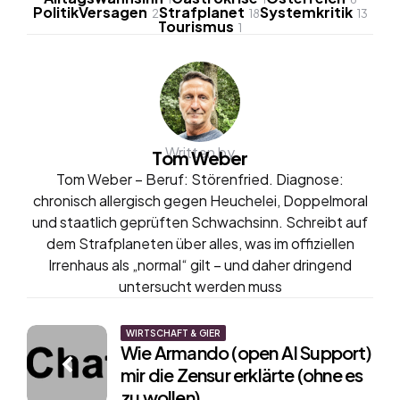
PolitikVersagen
Strafplanet
Systemkritik
2
18
13
Tourismus
1
Written by
Tom Weber
Tom Weber – Beruf: Störenfried. Diagnose:
chronisch allergisch gegen Heuchelei, Doppelmoral
und staatlich geprüften Schwachsinn. Schreibt auf
dem Strafplaneten über alles, was im offiziellen
Irrenhaus als „normal“ gilt – und daher dringend
untersucht werden muss
Post
WIRTSCHAFT & GIER
Wie Armando (open AI Support)
navigation
mir die Zensur erklärte (ohne es
zu wollen)