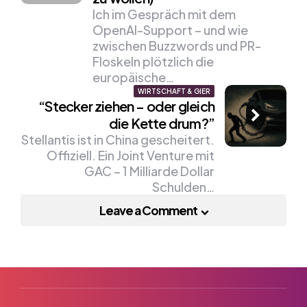
Ich im Gespräch mit dem
OpenAI-Support – und wie
zwischen Buzzwords und PR-
Floskeln plötzlich die
europäische…
WIRTSCHAFT & GIER
“Stecker ziehen – oder gleich
die Kette drum?”
Stellantis ist in China gescheitert.
Offiziell. Ein Joint Venture mit
GAC – 1 Milliarde Dollar
Schulden…
Leave a Comment