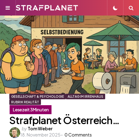
Menu
S
GESELLSCHAFT & PSYCHOLOGIE
ALLTAG IM IRRENHAUS
RUBRIK REALITÄT
Strafplanet Österreich…
Posted
by
Tom Weber
18. November 2025
by
0
Comments