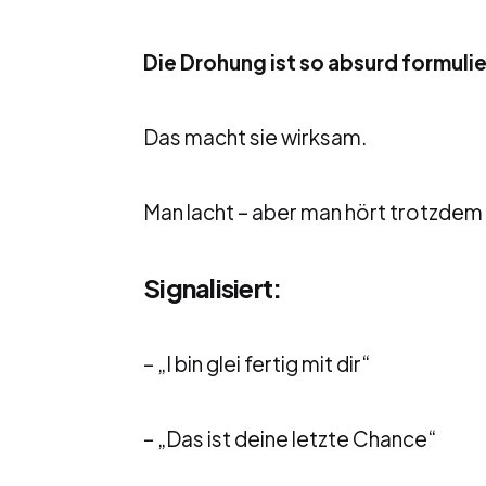
Die Drohung ist so absurd formulier
Das macht sie wirksam.
Man lacht – aber man hört trotzdem 
Signalisiert:
– „I bin glei fertig mit dir“
– „Das ist deine letzte Chance“