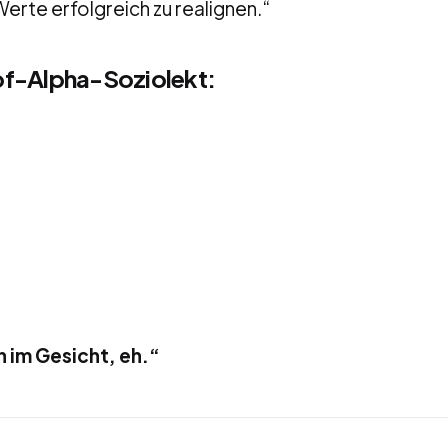
te erfolgreich zu realignen.“
f-Alpha-Soziolekt:
 im Gesicht, eh.“