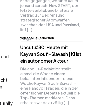
Ende gegangen, worüber kaum
jemand sprach. New START, der
letzte verbliebene bilaterale
Vertrag zur Begrenzung
strategischer Atomwaffen
zwischen den USA und Russland,
lief […]
von apolut Redaktion
7. August 2026
Uncut #80: Heute mit
Kayvan Soufi-Siavash | KI ist
- und
ein autonomer Akteur
Die apolut-Redaktion stellt
einmal die Woche einem
bekannten Influencer – diese
icht
Woche Kayvan Soufi-Siavash –
n.
eine Handvoll Fragen, die in der
öffentlichen Debatte aktuell die
Top-Themen markieren. Dann
erhalten wir dazu völlig […]
turally