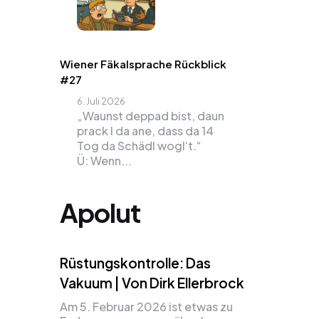
Wiener Fäkalsprache Rückblick
#27
6. Juli 2026
„Waunst deppad bist, daun
prack I da ane, dass da 14
Tog da Schädl wogl‘t.“
Ü: Wenn...
Apolut
Rüstungskontrolle: Das
Vakuum | Von Dirk Ellerbrock
Am 5. Februar 2026 ist etwas zu