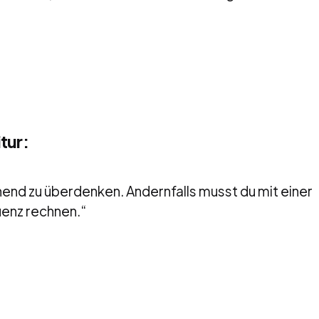
tur:
ehend zu überdenken. Andernfalls musst du mit einer
enz rechnen.“