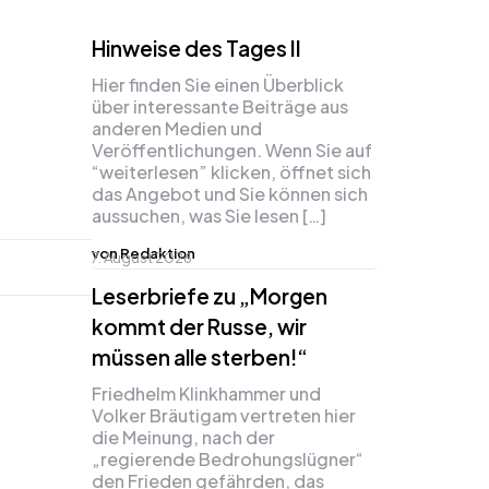
Hinweise des Tages II
Hier finden Sie einen Überblick
über interessante Beiträge aus
anderen Medien und
Veröffentlichungen. Wenn Sie auf
“weiterlesen” klicken, öffnet sich
das Angebot und Sie können sich
aussuchen, was Sie lesen […]
von Redaktion
7. August 2026
Leserbriefe zu „Morgen
kommt der Russe, wir
müssen alle sterben!“
Friedhelm Klinkhammer und
Volker Bräutigam vertreten hier
die Meinung, nach der
„regierende Bedrohungslügner“
den Frieden gefährden, das