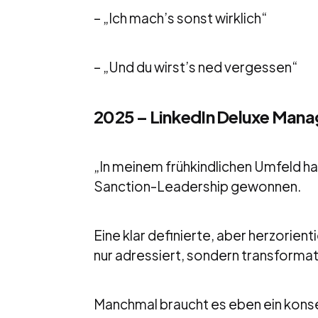
– „Ich mach’s sonst wirklich“
– „Und du wirst’s ned vergessen“
2025 – LinkedIn Deluxe Mana
„In meinem frühkindlichen Umfeld ha
Sanction-Leadership gewonnen.
Eine klar definierte, aber herzorient
nur adressiert, sondern transforma
Manchmal braucht es eben ein kon