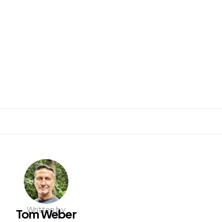
n
ilen
Written by
Tom Weber