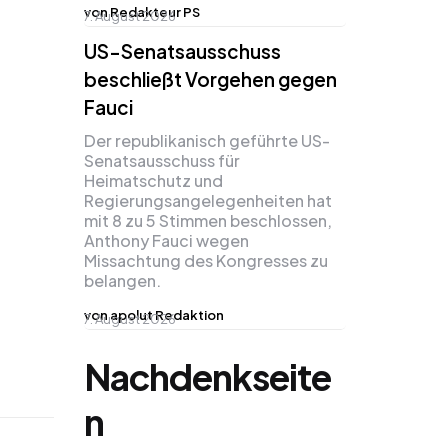
von Redakteur PS
7. August 2026
US-Senatsausschuss
beschließt Vorgehen gegen
Fauci
Der republikanisch geführte US-
Senatsausschuss für
Heimatschutz und
Regierungsangelegenheiten hat
mit 8 zu 5 Stimmen beschlossen,
Anthony Fauci wegen
Missachtung des Kongresses zu
belangen.
von apolut Redaktion
7. August 2026
Nachdenkseite
n