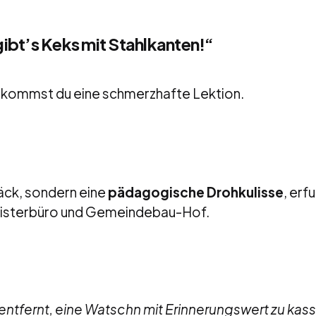
gibt’s Keks mit Stahlkanten!“
bekommst du eine schmerzhafte Lektion.
äck, sondern eine
pädagogische Drohkulisse
, erf
eisterbüro und Gemeindebau-Hof.
ntfernt, eine Watschn mit Erinnerungswert zu kass