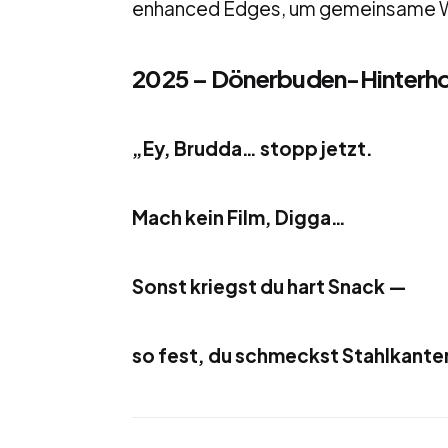
enhanced Edges, um gemeinsame Wer
2025 – Dönerbuden-Hinterho
„Ey, Brudda… stopp jetzt.
Mach kein Film, Digga…
Sonst kriegst du hart Snack —
so fest, du schmeckst Stahlkanten