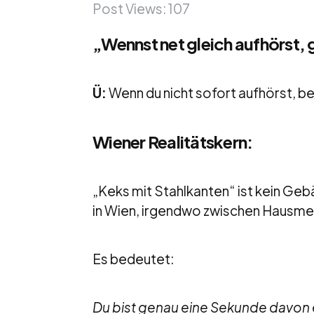
Post Views:
107
„Wennst net gleich aufhörst, 
Ü:
Wenn du nicht sofort aufhörst, 
Wiener Realitätskern:
„Keks mit Stahlkanten“ ist kein Geb
in Wien, irgendwo zwischen Hausm
Es bedeutet:
Du bist genau eine Sekunde davon e