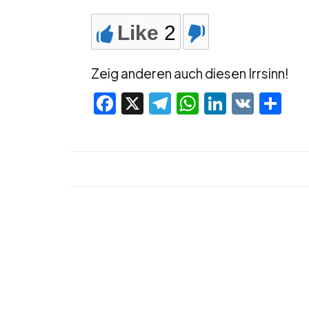
Like
2
Zeig anderen auch diesen Irrsinn!
Facebook
X
Telegram
WhatsApp
LinkedI
VK
Te