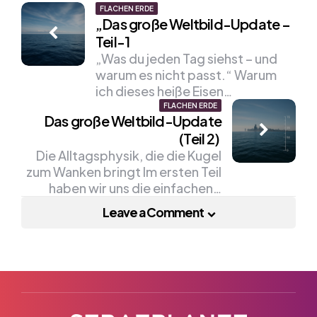
Post
FLACHEN ERDE
„Das große Weltbild-Update –
navigation
Teil-1
„Was du jeden Tag siehst – und
warum es nicht passt.“ Warum
ich dieses heiße Eisen…
FLACHEN ERDE
Das große Weltbild-Update
(Teil 2)
Die Alltagsphysik, die die Kugel
zum Wanken bringt Im ersten Teil
haben wir uns die einfachen…
Leave a Comment