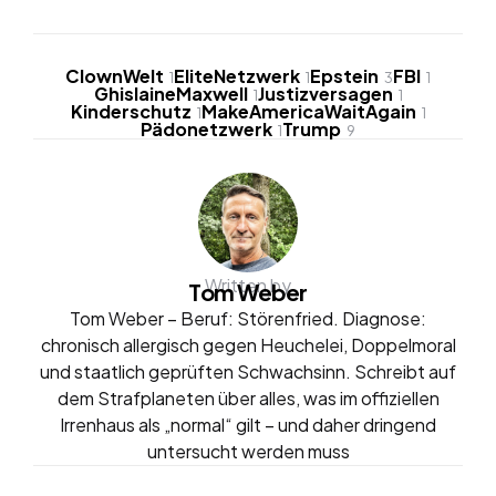
ClownWelt
EliteNetzwerk
Epstein
FBI
1
1
3
1
GhislaineMaxwell
Justizversagen
1
1
Kinderschutz
MakeAmericaWaitAgain
1
1
Pädonetzwerk
Trump
1
9
Written by
Tom Weber
Tom Weber – Beruf: Störenfried. Diagnose:
chronisch allergisch gegen Heuchelei, Doppelmoral
und staatlich geprüften Schwachsinn. Schreibt auf
dem Strafplaneten über alles, was im offiziellen
Irrenhaus als „normal“ gilt – und daher dringend
untersucht werden muss