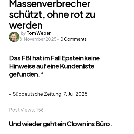
Massenverbrecher
schützt, ohne rot zu
werden
Posted
by
Tom Weber
8. November 2025
by
0
Comments
Das FBI hat im Fall Epstein keine
Hinweise auf eine Kundenliste
gefunden.“
– Süddeutsche Zeitung, 7. Juli 2025
Post Views:
156
Und wieder geht ein Clown ins Büro.