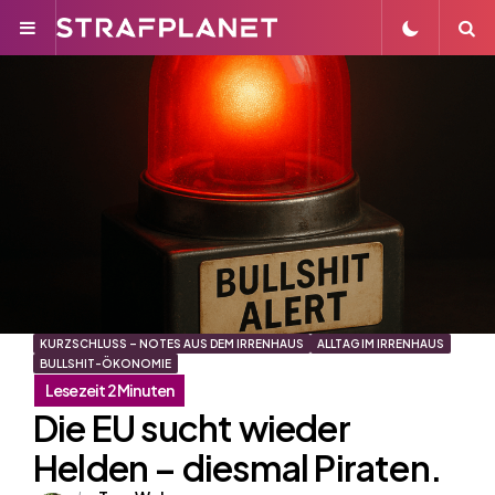
Menu
S
KURZSCHLUSS – NOTES AUS DEM IRRENHAUS
ALLTAG IM IRRENHAUS
BULLSHIT-ÖKONOMIE
Die EU sucht wieder
Helden – diesmal Piraten.