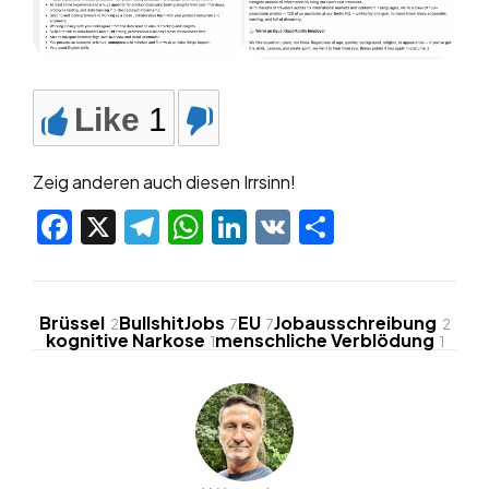
Like
1
Zeig anderen auch diesen Irrsinn!
Facebook
X
Telegram
WhatsApp
LinkedIn
VK
Teilen
Brüssel
BullshitJobs
EU
Jobausschreibung
2
7
7
2
kognitive Narkose
menschliche Verblödung
1
1