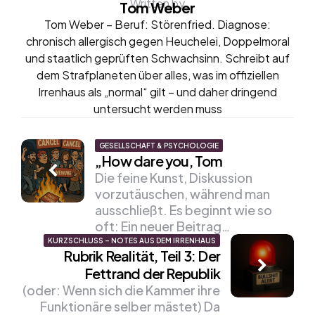
Written by
Tom Weber
Tom Weber – Beruf: Störenfried. Diagnose:
chronisch allergisch gegen Heuchelei, Doppelmoral
und staatlich geprüften Schwachsinn. Schreibt auf
dem Strafplaneten über alles, was im offiziellen
Irrenhaus als „normal“ gilt – und daher dringend
untersucht werden muss
Post
GESELLSCHAFT & PSYCHOLOGIE
„How dare you, Tom
navigation
Die feine Kunst, Diskussion
vorzutäuschen, während man
ausschließt. Es beginnt wie so
oft: Ein neuer Beitrag…
KURZSCHLUSS – NOTES AUS DEM IRRENHAUS
Rubrik Realität, Teil 3: Der
Fettrand der Republik
(oder: Wenn sich die Kammer ihre
Funktionäre selber mästet) Da