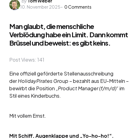
Posted
by
Tom Weber
10. November 2025
by
0
Comments
Man glaubt, die menschliche
Verblödung habe ein Limit. Dann kommt
Brüssel und beweist: es gibt keins.
Post Views:
141
Eine offiziell geförderte Stellenausschreibung
der
HolidayPirates Group
– bezahlt aus EU-Mitteln –
bewirbt die Position
„Product Manager (f/m/d)“
im
Stil eines Kinderbuchs.
Mit vollem Ernst.
Mit Schiff, Augenklappe und „Yo-ho-ho!“.