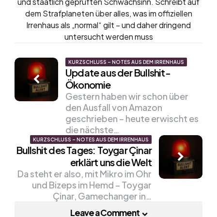
und staatlich geprüften Schwachsinn. Schreibt auf
dem Strafplaneten über alles, was im offiziellen
Irrenhaus als „normal“ gilt – und daher dringend
untersucht werden muss
Post
KURZSCHLUSS – NOTES AUS DEM IRRENHAUS
Update aus der Bullshit-
navigation
Ökonomie
Gestern haben wir schon über
den Ausfall von Amazon
geschrieben – heute erwischt es
die nächste…
KURZSCHLUSS – NOTES AUS DEM IRRENHAUS
Bullshit des Tages: Toygar Çinar
erklärt uns die Welt
Da steht er also, mit Mikro im Ohr
und Bizeps im Hemd – Toygar
Çinar, Gamechanger in…
Leave a Comment