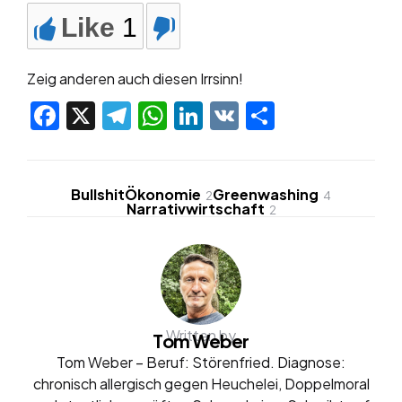
Like
1
Zeig anderen auch diesen Irrsinn!
Facebook
X
Telegram
WhatsApp
LinkedIn
VK
Teilen
BullshitÖkonomie
Greenwashing
2
4
Narrativwirtschaft
2
Written by
Tom Weber
Tom Weber – Beruf: Störenfried. Diagnose:
chronisch allergisch gegen Heuchelei, Doppelmoral