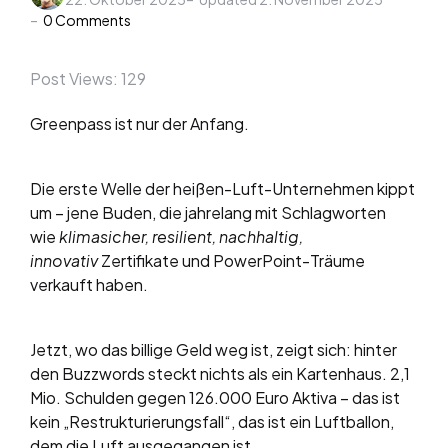
by
0
Comments
Post Views:
129
Greenpass ist nur der Anfang.
Die erste Welle der heißen-Luft-Unternehmen kippt
um – jene Buden, die jahrelang mit Schlagworten
wie
klimasicher, resilient, nachhaltig,
innovativ
Zertifikate und PowerPoint-Träume
verkauft haben.
Jetzt, wo das billige Geld weg ist, zeigt sich: hinter
den Buzzwords steckt nichts als ein Kartenhaus. 2,1
Mio. Schulden gegen 126.000 Euro Aktiva – das ist
kein „Restrukturierungsfall“, das ist ein Luftballon,
dem die Luft ausgegangen ist.