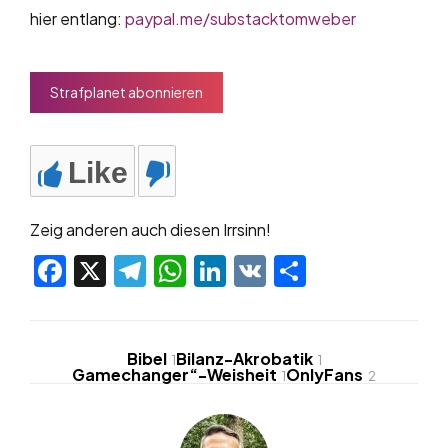
hier entlang:
paypal.me/substacktomweber
Strafplanet abonnieren
Like
Zeig anderen auch diesen Irrsinn!
Facebook
X
Telegram
WhatsApp
LinkedIn
VK
Teilen
Bibel
Bilanz-Akrobatik
1
1
Gamechanger“-Weisheit
OnlyFans
1
2