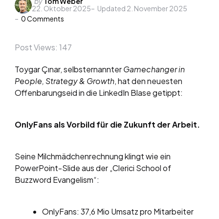
Posted
by
Tom Weber
22. Oktober 2025
Updated
2. November 2025
by
0
Comments
Post Views:
147
Toygar Çınar, selbsternannter
Gamechanger in
People, Strategy & Growth
, hat den neuesten
Offenbarungseid in die LinkedIn Blase getippt:
OnlyFans als Vorbild für die Zukunft der Arbeit.
Seine Milchmädchenrechnung klingt wie ein
PowerPoint-Slide aus der „Clerici School of
Buzzword Evangelism“:
OnlyFans: 37,6 Mio Umsatz pro Mitarbeiter