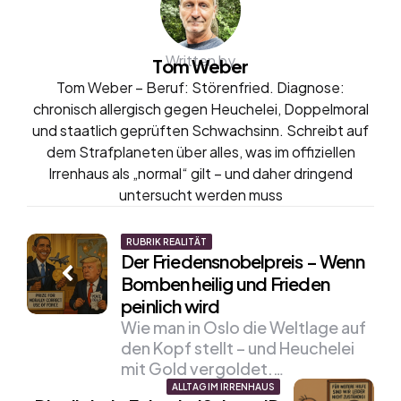
Written by
Tom Weber
Tom Weber – Beruf: Störenfried. Diagnose:
chronisch allergisch gegen Heuchelei, Doppelmoral
und staatlich geprüften Schwachsinn. Schreibt auf
dem Strafplaneten über alles, was im offiziellen
Irrenhaus als „normal“ gilt – und daher dringend
untersucht werden muss
Post
RUBRIK REALITÄT
Der Friedensnobelpreis – Wenn
navigation
Bomben heilig und Frieden
peinlich wird
Wie man in Oslo die Weltlage auf
den Kopf stellt – und Heuchelei
mit Gold vergoldet.…
ALLTAG IM IRRENHAUS