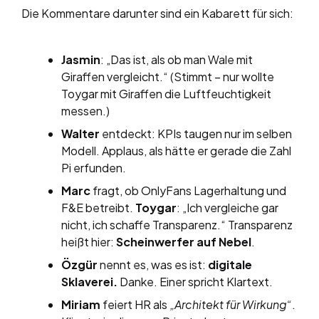
Die Kommentare darunter sind ein Kabarett für sich:
Jasmin
: „Das ist, als ob man Wale mit
Giraffen vergleicht.“ (Stimmt – nur wollte
Toygar mit Giraffen die Luftfeuchtigkeit
messen.)
Walter
entdeckt: KPIs taugen nur im selben
Modell. Applaus, als hätte er gerade die Zahl
Pi erfunden.
Marc
fragt, ob OnlyFans Lagerhaltung und
F&E betreibt.
Toygar
: „Ich vergleiche gar
nicht, ich schaffe Transparenz.“ Transparenz
heißt hier:
Scheinwerfer auf Nebel
.
Özgür
nennt es, was es ist:
digitale
Sklaverei.
Danke. Einer spricht Klartext.
Miriam
feiert HR als
„Architekt für Wirkung“
.