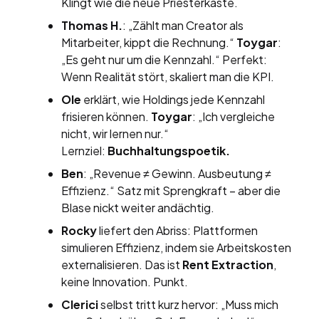
Klingt wie die neue Priesterkaste.
Thomas H.
: „Zählt man Creator als
Mitarbeiter, kippt die Rechnung.“
Toygar
:
„Es geht nur um die Kennzahl.“ Perfekt:
Wenn Realität stört, skaliert man die KPI.
Ole
erklärt, wie Holdings jede Kennzahl
frisieren können.
Toygar
: „Ich vergleiche
nicht, wir lernen nur.“
Lernziel:
Buchhaltungspoetik.
Ben
: „Revenue ≠ Gewinn. Ausbeutung ≠
Effizienz.“ Satz mit Sprengkraft – aber die
Blase nickt weiter andächtig.
Rocky
liefert den Abriss: Plattformen
simulieren Effizienz, indem sie Arbeitskosten
externalisieren. Das ist
Rent Extraction
,
keine Innovation. Punkt.
Clerici
selbst tritt kurz hervor: „Muss mich