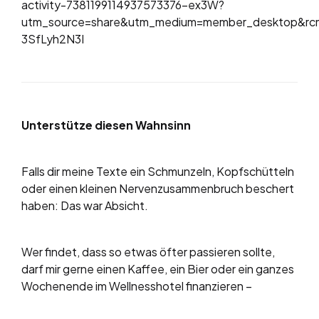
activity-7381199114937573376-ex3W?
utm_source=share&utm_medium=member_desktop&
3SfLyh2N3I
Unterstütze diesen Wahnsinn
Falls dir meine Texte ein Schmunzeln, Kopfschütteln
oder einen kleinen Nervenzusammenbruch beschert
haben: Das war Absicht.
Wer findet, dass so etwas öfter passieren sollte,
darf mir gerne einen Kaffee, ein Bier oder ein ganzes
Wochenende im Wellnesshotel finanzieren –