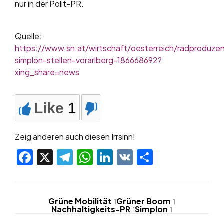
nur in der Polit-PR.
Quelle:
https://www.sn.at/wirtschaft/oesterreich/radproduze
simplon-stellen-vorarlberg-186668692?
xing_share=news
Like
1
Zeig anderen auch diesen Irrsinn!
Facebook
X
Telegram
WhatsApp
LinkedIn
VK
Teilen
Grüne Mobilität
Grüner Boom
1
1
Nachhaltigkeits-PR
Simplon
1
1