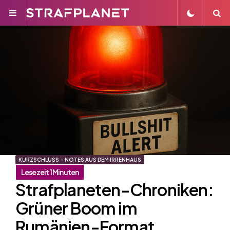
Menu
S
KURZSCHLUSS – NOTES AUS DEM IRRENHAUS
Strafplaneten-Chroniken:
Grüner Boom im
Rumänien-Format