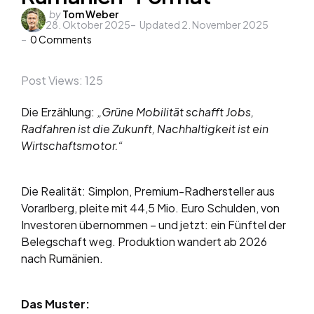
Posted
by
Tom Weber
28. Oktober 2025
Updated
2. November 2025
by
0
Comments
Post Views:
125
Die Erzählung:
„Grüne Mobilität schafft Jobs,
Radfahren ist die Zukunft, Nachhaltigkeit ist ein
Wirtschaftsmotor.“
Die Realität: Simplon, Premium-Radhersteller aus
Vorarlberg, pleite mit 44,5 Mio. Euro Schulden, von
Investoren übernommen – und jetzt: ein Fünftel der
Belegschaft weg. Produktion wandert ab 2026
nach Rumänien.
Das Muster: