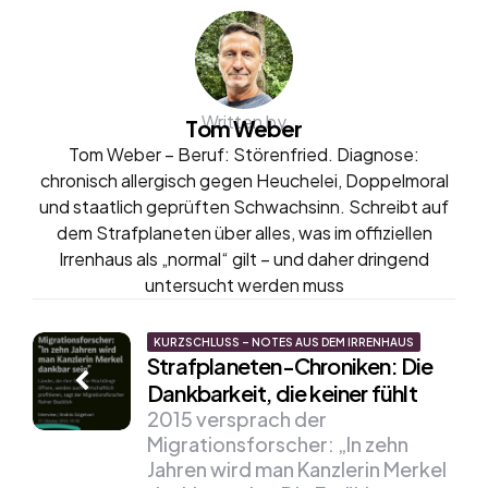
Written by
Tom Weber
Tom Weber – Beruf: Störenfried. Diagnose:
chronisch allergisch gegen Heuchelei, Doppelmoral
und staatlich geprüften Schwachsinn. Schreibt auf
dem Strafplaneten über alles, was im offiziellen
Irrenhaus als „normal“ gilt – und daher dringend
untersucht werden muss
Post
KURZSCHLUSS – NOTES AUS DEM IRRENHAUS
Strafplaneten-Chroniken: Die
navigation
Dankbarkeit, die keiner fühlt
2015 versprach der
Migrationsforscher: „In zehn
Jahren wird man Kanzlerin Merkel