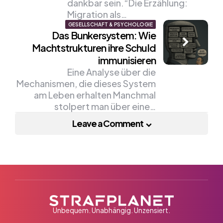
dankbar sein.“Die Erzählung:
Migration als…
GESELLSCHAFT & PSYCHOLOGIE
Das Bunkersystem: Wie
Machtstrukturen ihre Schuld
immunisieren
Eine Analyse über die
Mechanismen, die dieses System
am Leben erhalten Manchmal
stolpert man über eine…
Leave a Comment
Unbequem. Unabhängig. Unzensiert.