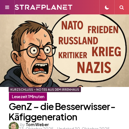
Menu
S
KURZSCHLUSS – NOTES AUS DEM IRRENHAUS
GenZ – die Besserwisser-
Käfiggeneration
Posted
by
Tom Weber
23. Oktober 2025
Updated
30. Oktober 2025