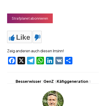
Strafplanet abonnieren
Like
Zeig anderen auch diesen Irrsinn!
Facebook
X
Telegram
WhatsApp
LinkedIn
VK
Teilen
Besserwisser
GenZ
Käfiggeneration
1
5
1