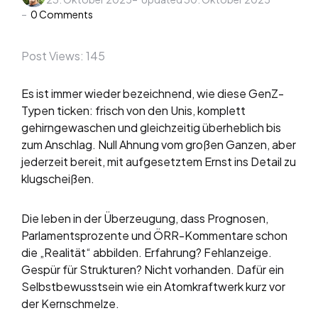
by
0
Comments
Post Views:
145
Es ist immer wieder bezeichnend, wie diese GenZ-
Typen ticken: frisch von den Unis, komplett
gehirngewaschen und gleichzeitig überheblich bis
zum Anschlag. Null Ahnung vom großen Ganzen, aber
jederzeit bereit, mit aufgesetztem Ernst ins Detail zu
klugscheißen.
Die leben in der Überzeugung, dass Prognosen,
Parlamentsprozente und ÖRR-Kommentare schon
die „Realität“ abbilden. Erfahrung? Fehlanzeige.
Gespür für Strukturen? Nicht vorhanden. Dafür ein
Selbstbewusstsein wie ein Atomkraftwerk kurz vor
der Kernschmelze.