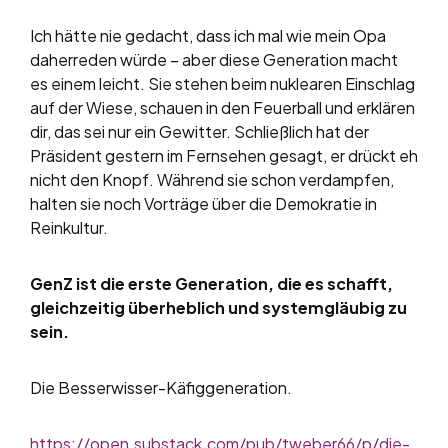
Ich hätte nie gedacht, dass ich mal wie mein Opa
daherreden würde – aber diese Generation macht
es einem leicht. Sie stehen beim nuklearen Einschlag
auf der Wiese, schauen in den Feuerball und erklären
dir, das sei nur ein Gewitter. Schließlich hat der
Präsident gestern im Fernsehen gesagt, er drückt eh
nicht den Knopf. Während sie schon verdampfen,
halten sie noch Vorträge über die Demokratie in
Reinkultur.
GenZ ist die erste Generation, die es schafft,
gleichzeitig überheblich und systemgläubig zu
sein.
Die Besserwisser-Käfiggeneration.
https://open.substack.com/pub/tweber66/p/die-