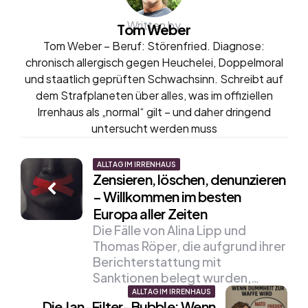
Written by
Tom Weber
Tom Weber – Beruf: Störenfried. Diagnose:
chronisch allergisch gegen Heuchelei, Doppelmoral
und staatlich geprüften Schwachsinn. Schreibt auf
dem Strafplaneten über alles, was im offiziellen
Irrenhaus als „normal“ gilt – und daher dringend
untersucht werden muss
Post
ALLTAG IM IRRENHAUS
Zensieren, löschen, denunzieren
navigation
– Willkommen im besten
Europa aller Zeiten
Die Fälle von Alina Lipp und
Thomas Röper, die aufgrund ihrer
Berichterstattung mit
Sanktionen belegt wurden,…
ALLTAG IM IRRENHAUS
Die Jan-Filter-Bubble: Wenn