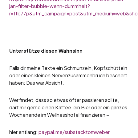
jan-filter-bubble-wenn-dummheit?
r=1tb77p&utm_campaign=post&utm_medium=web&sho
Unterstütze diesen Wahnsinn
Falls dir meine Texte ein Schmunzeln, Kopfschütteln
oder einen kleinen Nervenzusammenbruch beschert
haben: Das war Absicht.
Wer findet, dass so etwas öfter passieren sollte,
darf mir gerne einen Kaffee, ein Bier oder ein ganzes
Wochenende im Wellnesshotel finanzieren –
hier entlang:
paypal.me/substacktomweber