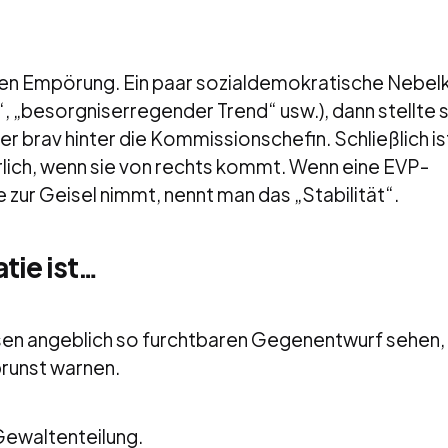
chen Empörung. Ein paar sozialdemokratische Nebel
 „besorgniserregender Trend“ usw.), dann stellte s
r brav hinter die Kommissionschefin. Schließlich is
lich, wenn sie von rechts kommt. Wenn eine EVP-
 zur Geisel nimmt, nennt man das „Stabilität“.
tie ist…
esen angeblich so furchtbaren Gegenentwurf sehen,
brunst warnen.
e Gewaltenteilung.