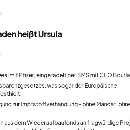
.
aden heißt Ursula
:
eal mit Pfizer, eingefädelt per SMS mit CEO Bourla
sparenzgesetzes, was sogar der Europäische
esthielt.
igung zur Impfstoffverhandlung – ohne Mandat, ohn
den aus dem Wiederaufbaufonds an fragwürdige Pro