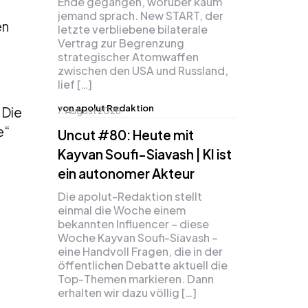
Ende gegangen, worüber kaum
jemand sprach. New START, der
en
letzte verbliebene bilaterale
Vertrag zur Begrenzung
strategischer Atomwaffen
zwischen den USA und Russland,
lief […]
von apolut Redaktion
 Die
7. August 2026
e“
Uncut #80: Heute mit
Kayvan Soufi-Siavash | KI ist
ein autonomer Akteur
Die apolut-Redaktion stellt
einmal die Woche einem
bekannten Influencer – diese
Woche Kayvan Soufi-Siavash –
eine Handvoll Fragen, die in der
öffentlichen Debatte aktuell die
Top-Themen markieren. Dann
erhalten wir dazu völlig […]