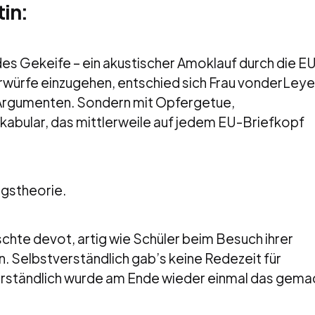
tin:
des Gekeife – ein akustischer Amoklauf durch die E
rwürfe einzugehen, entschied sich Frau vonderLeye
it Argumenten. Sondern mit Opfergetue,
kabular, das mittlerweile auf jedem EU-Briefkopf
ngstheorie.
chte devot, artig wie Schüler beim Besuch ihrer
n. Selbstverständlich gab’s keine Redezeit für
verständlich wurde am Ende wieder einmal das gema