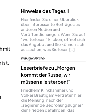
Hinweise des Tages II
Hier finden Sie einen Überblick
über interessante Beiträge aus
anderen Medien und
Veröffentlichungen. Wenn Sie auf
“weiterlesen” klicken, öffnet sich
das Angebot und Sie können sich
h mit
aussuchen, was Sie lesen […]
von Redaktion
7. August 2026
 ist.
Leserbriefe zu „Morgen
kommt der Russe, wir
müssen alle sterben!“
Friedhelm Klinkhammer und
Volker Bräutigam vertreten hier
t
die Meinung, nach der
„regierende Bedrohungslügner“
den Frieden gefährden, das