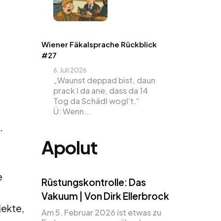
Wiener Fäkalsprache Rückblick
#27
6. Juli 2026
„Waunst deppad bist, daun
prack I da ane, dass da 14
Tog da Schädl wogl‘t.“
Ü: Wenn...
.
Apolut
e
Rüstungskontrolle: Das
Vakuum | Von Dirk Ellerbrock
jekte,
Am 5. Februar 2026 ist etwas zu