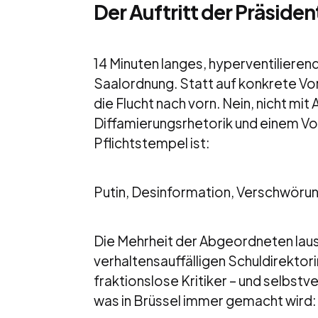
Der Auftritt der Präsiden
14 Minuten langes, hyperventilieren
Saalordnung. Statt auf konkrete Vo
die Flucht nach vorn. Nein, nicht m
Diffamierungsrhetorik und einem Vo
Pflichtstempel ist:
Putin, Desinformation, Verschwöru
Die Mehrheit der Abgeordneten laus
verhaltensauffälligen Schuldirektori
fraktionslose Kritiker – und selbst
was in Brüssel immer gemacht wird: