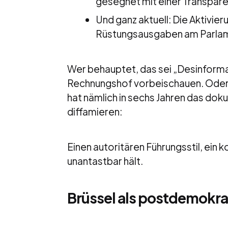
gesegnet mit einer Transpare
Und ganz aktuell: Die Aktivie
Rüstungsausgaben am Parlam
Wer behauptet, das sei „Desinforma
Rechnungshof vorbeischauen. Oder b
hat nämlich in sechs Jahren das do
diffamieren:
Einen autoritären Führungsstil, ein k
unantastbar hält.
Brüssel als postdemokra