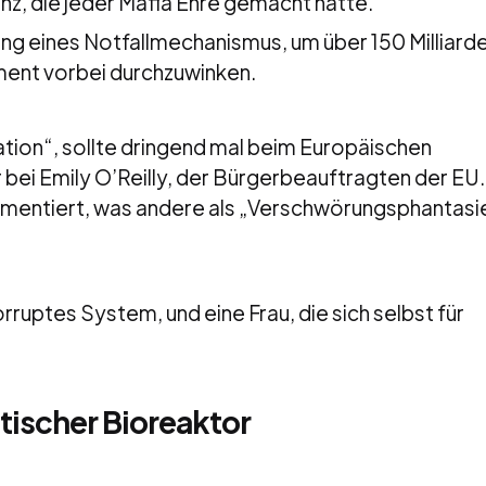
nz, die jeder Mafia Ehre gemacht hätte.
rung eines Notfallmechanismus, um über 150 Milliard
ent vorbei durchzuwinken.
tion“, sollte dringend mal beim Europäischen
ei Emily O’Reilly, der Bürgerbeauftragten der EU.
kumentiert, was andere als „Verschwörungsphantasi
orruptes System, und eine Frau, die sich selbst für
tischer Bioreaktor