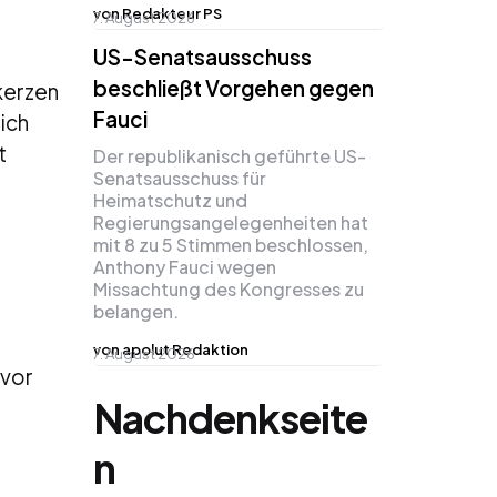
von Redakteur PS
7. August 2026
US-Senatsausschuss
beschließt Vorgehen gegen
kerzen
Fauci
ich
t
Der republikanisch geführte US-
Senatsausschuss für
Heimatschutz und
Regierungsangelegenheiten hat
mit 8 zu 5 Stimmen beschlossen,
Anthony Fauci wegen
Missachtung des Kongresses zu
belangen.
von apolut Redaktion
7. August 2026
 vor
Nachdenkseite
n