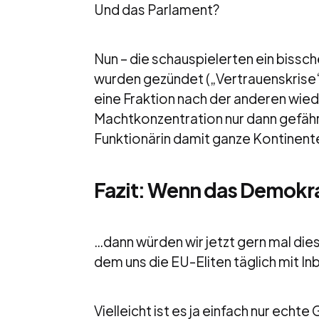
Und das Parlament?
Nun – die schauspielerten ein biss
wurden gezündet („Vertrauenskrise“,
eine Fraktion nach der anderen wiede
Machtkonzentration nur dann gefähr
Funktionärin damit ganze Kontinente
Fazit: Wenn das Demokra
…dann würden wir jetzt gern mal di
dem uns die EU-Eliten täglich mit In
Vielleicht ist es ja einfach nur echt