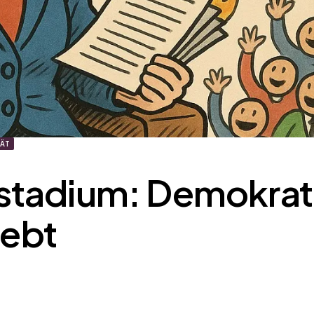
TÄT
stadium: Demokrat
iebt