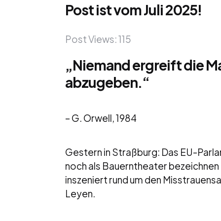
Post ist vom Juli 2025!
Post Views:
115
„Niemand ergreift die Mac
abzugeben.“
– G. Orwell, 1984
Gestern in Straßburg: Das EU-Parla
noch als Bauerntheater bezeichnen 
inszeniert rund um den Misstrauens
Leyen.