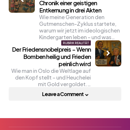
navigation
Chronik einer geistigen
Entkernung in drei Akten
Wie meine Generation den
Gutmenschen-Zyklus startete,
warum wir jetzt im ideologischen
Kindergarten leben – und was…
RUBRIK REALITÄT
Der Friedensnobelpreis – Wenn
Bomben heilig und Frieden
peinlich wird
Wie man in Oslo die Weltlage auf
den Kopf stellt – und Heuchelei
mit Gold vergoldet.…
Leave a Comment