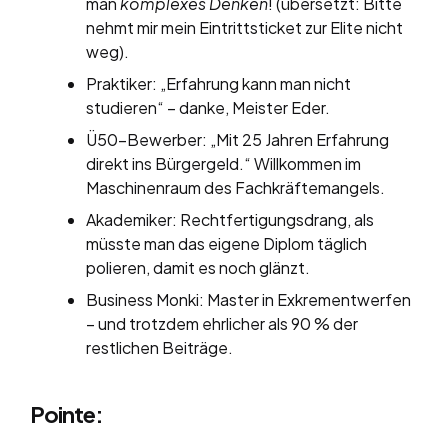
man
komplexes Denken
! (übersetzt: Bitte
nehmt mir mein Eintrittsticket zur Elite nicht
weg).
Praktiker: „Erfahrung kann man nicht
studieren“ – danke, Meister Eder.
Ü50-Bewerber: „Mit 25 Jahren Erfahrung
direkt ins Bürgergeld.“ Willkommen im
Maschinenraum des Fachkräftemangels.
Akademiker: Rechtfertigungsdrang, als
müsste man das eigene Diplom täglich
polieren, damit es noch glänzt.
Business Monki: Master in Exkrementwerfen
– und trotzdem ehrlicher als 90 % der
restlichen Beiträge.
Pointe: