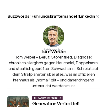
Buzzwords
Führungskräftemangel
Linkedin
1
1
10
Written by
Tom Weber
Tom Weber – Beruf: Störenfried. Diagnose:
chronisch allergisch gegen Heuchelei, Doppelmoral
und staatlich geprüften Schwachsinn. Schreibt auf
dem Strafplaneten über alles, was im offiziellen
Irrenhaus als „normal“ gilt – und daher dringend
untersucht werden muss
Post
ALLTAG IM IRRENHAUS
Generation Vertrottelt –