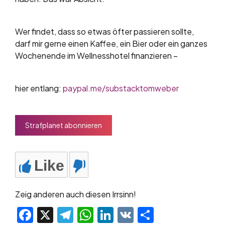
Wer findet, dass so etwas öfter passieren sollte,
darf mir gerne einen Kaffee, ein Bier oder ein ganzes
Wochenende im Wellnesshotel finanzieren –
hier entlang:
paypal.me/substacktomweber
Strafplanet abonnieren
Like
Zeig anderen auch diesen Irrsinn!
Facebook
X
Telegram
WhatsApp
LinkedIn
VK
Teilen