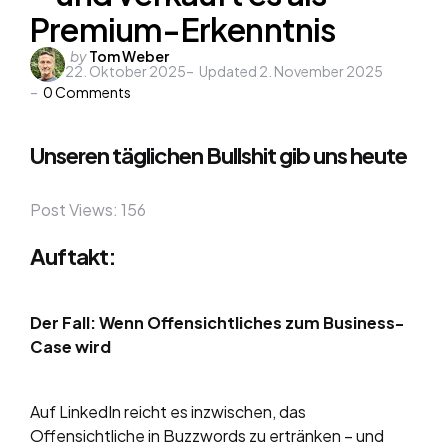
Premium-Erkenntnis
Posted
by
Tom Weber
22. Oktober 2025
Updated
2. November 2025
by
0
Comments
Unseren täglichen Bullshit gib uns heute
Post Views:
156
Auftakt:
Der Fall: Wenn Offensichtliches zum Business-
Case wird
Auf LinkedIn reicht es inzwischen, das
Offensichtliche in Buzzwords zu ertränken – und