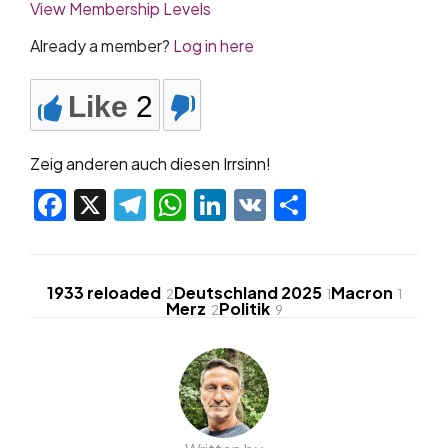
View Membership Levels
Already a member?
Log in here
Like
2
Zeig anderen auch diesen Irrsinn!
Facebook
X
Telegram
WhatsApp
LinkedIn
VK
Teilen
1933 reloaded
Deutschland 2025
Macron
2
1
1
Merz
Politik
2
9