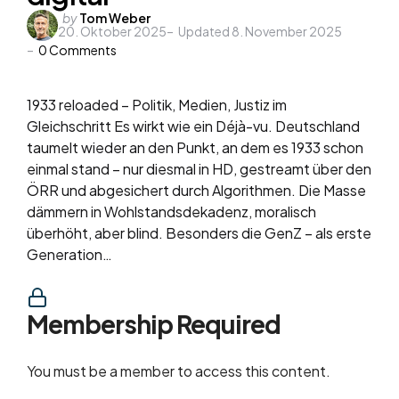
Posted
by
Tom Weber
20. Oktober 2025
Updated
8. November 2025
by
0
Comments
1933 reloaded – Politik, Medien, Justiz im
Gleichschritt Es wirkt wie ein Déjà-vu. Deutschland
taumelt wieder an den Punkt, an dem es 1933 schon
einmal stand – nur diesmal in HD, gestreamt über den
ÖRR und abgesichert durch Algorithmen. Die Masse
dämmern in Wohlstandsdekadenz, moralisch
überhöht, aber blind. Besonders die GenZ – als erste
Generation…
Membership Required
You must be a member to access this content.