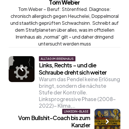
Written by
Tom Weber
Tom Weber – Beruf: Störenfried. Diagnose:
chronisch allergisch gegen Heuchelei, Doppelmoral
und staatlich geprüften Schwachsinn. Schreibt auf
dem Strafplaneten über alles, was im offiziellen
Irrenhaus als „normal“ gilt – und daher dringend
untersucht werden muss
Post
ALLTAG IM IRRENHAUS
Links, Rechts – und die
navigation
Schraube dreht sich weiter
Warum das Pendel keine Erlösung
bringt, sondern die nächste
Stufe der Kontrolle.
Linksprogressive Phase (2008–
2022)– Klima,…
LINKEDIN-BLASE
Vom Bullshit-Coach bis zum
Kanzler