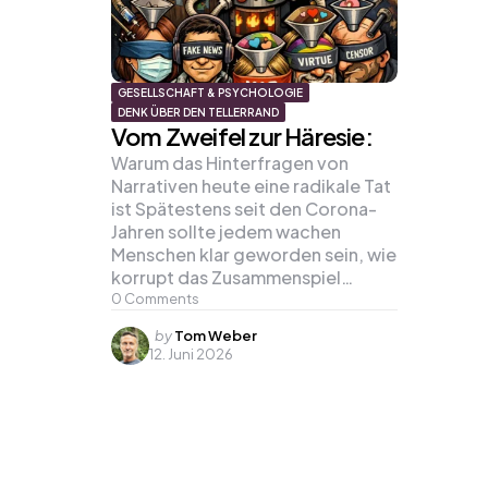
GESELLSCHAFT & PSYCHOLOGIE
DENK ÜBER DEN TELLERRAND
Vom Zweifel zur Häresie:
Warum das Hinterfragen von
Narrativen heute eine radikale Tat
ist Spätestens seit den Corona-
Jahren sollte jedem wachen
Menschen klar geworden sein, wie
korrupt das Zusammenspiel…
0
Comments
Posted
by
Tom Weber
12. Juni 2026
by