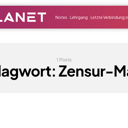
Notes
Lehrgang
Letzte Verbindung zu
1 Posts
lagwort:
Zensur-Ma