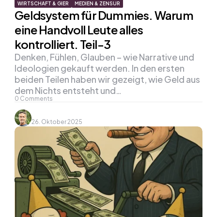
WIRTSCHAFT & GIER
MEDIEN & ZENSUR
Geldsystem für Dummies. Warum
eine Handvoll Leute alles
kontrolliert. Teil-3
Denken, Fühlen, Glauben – wie Narrative und
Ideologien gekauft werden. In den ersten
beiden Teilen haben wir gezeigt, wie Geld aus
dem Nichts entsteht und…
0
Comments
26. Oktober 2025