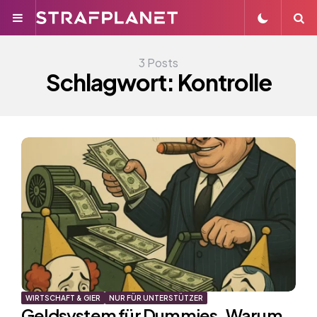
Menu
S
3 Posts
Schlagwort:
Kontrolle
WIRTSCHAFT & GIER
NUR FÜR UNTERSTÜTZER
Geldsystem für Dummies. Warum