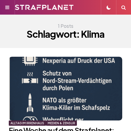
Menu
S
1 Posts
Schlagwort:
Klima
ALLTAG IM IRRENHAUS
MEDIEN & ZENSUR
Eine Woche auf dem Strafplanet: