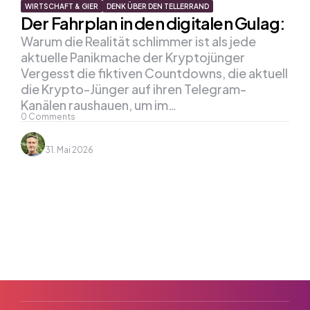
WIRTSCHAFT & GIER
DENK ÜBER DEN TELLERRAND
Der Fahrplan in den digitalen Gulag:
Warum die Realität schlimmer ist als jede
aktuelle Panikmache der Kryptojünger
Vergesst die fiktiven Countdowns, die aktuell
die Krypto-Jünger auf ihren Telegram-
Kanälen raushauen, um im…
0
Comments
31. Mai 2026