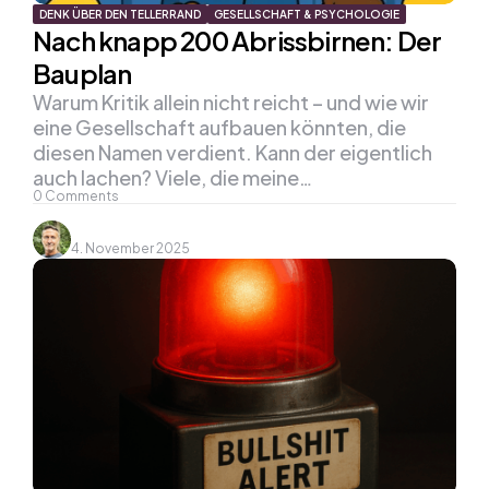
DENK ÜBER DEN TELLERRAND
GESELLSCHAFT & PSYCHOLOGIE
Nach knapp 200 Abrissbirnen: Der
Bauplan
Warum Kritik allein nicht reicht – und wie wir
eine Gesellschaft aufbauen könnten, die
diesen Namen verdient. Kann der eigentlich
auch lachen? Viele, die meine…
0
Comments
4. November 2025