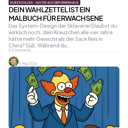
KURZSCHLUSS – NOTES AUS DEM IRRENHAUS
DEIN WAHLZETTEL IST EIN
MALBUCH FÜR ERWACHSENE
Das System-Design der Sklaverei Glaubst du
wirklich noch, dein Kreuzchen alle vier Jahre
hätte mehr Gewicht als der Sack Reis in
China? Süß. Während du…
0
Comments
11. Mai 2026